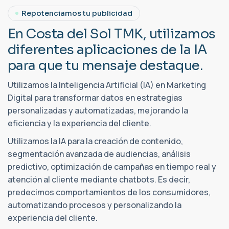
Repotenciamos tu publicidad
E
n
C
o
s
t
a
d
e
l
S
o
l
T
M
K
,
u
t
i
l
i
z
a
m
o
s
d
i
f
e
r
e
n
t
e
s
a
p
l
i
c
a
c
i
o
n
e
s
d
e
l
a
I
A
p
a
r
a
q
u
e
t
u
m
e
n
s
a
j
e
d
e
s
t
a
q
u
e
.
Utilizamos la Inteligencia Artificial (IA) en Marketing
Digital para transformar datos en estrategias
personalizadas y automatizadas, mejorando la
eficiencia y la experiencia del cliente.
Utilizamos la IA para la creación de contenido,
segmentación avanzada de audiencias, análisis
predictivo, optimización de campañas en tiempo real y
atención al cliente mediante chatbots. Es decir,
predecimos comportamientos de los consumidores,
automatizando procesos y personalizando la
experiencia del cliente.