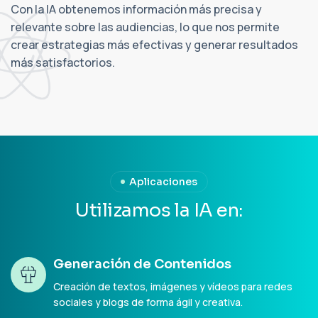
Con la IA obtenemos información más precisa y
relevante sobre las audiencias, lo que nos permite
crear estrategias más efectivas y generar resultados
más satisfactorios.
Aplicaciones
U
t
i
l
i
z
a
m
o
s
l
a
I
A
e
n
:
Generación de Contenidos
Creación de textos, imágenes y vídeos para redes
sociales y blogs de forma ágil y creativa.