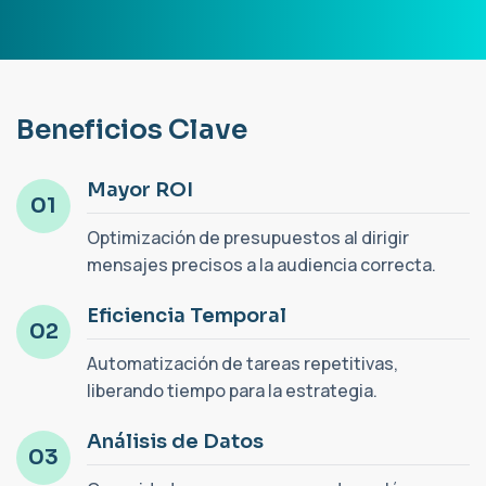
B
e
n
e
f
i
c
i
o
s
C
l
a
v
e
Mayor ROI
01
Optimización de presupuestos al dirigir
mensajes precisos a la audiencia correcta.
Eficiencia Temporal
02
Automatización de tareas repetitivas,
liberando tiempo para la estrategia.
Análisis de Datos
03